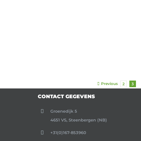
Previous
2
3
CONTACT GEGEVENS
Groenedijk 5
4651 VS, Steenbergen (NB)
+31(0)167-853960