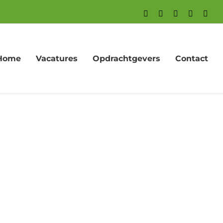
Facebook
X
LinkedIn
YouTube
Inst
Home
Vacatures
Opdrachtgevers
Contact