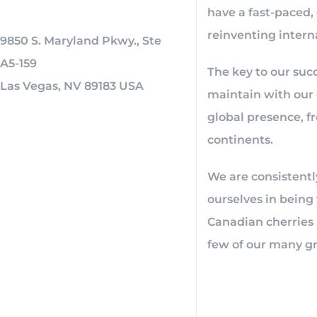
have a fast-paced,
reinventing interna
9850 S. Maryland Pkwy., Ste
A5-159
The key to our suc
Las Vegas, NV 89183 USA
maintain with our 
global presence, f
continents.
We are consistentl
ourselves in being
Canadian cherries 
few of our many g