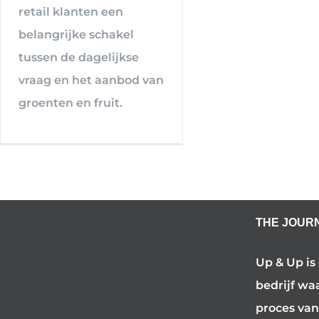
retail klanten een
belangrijke schakel
tussen de dagelijkse
vraag en het aanbod van
groenten en fruit.
THE JOUR
Up & Up is
bedrijf wa
proces van