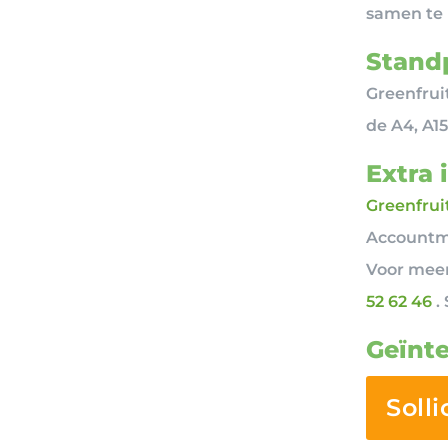
samen te 
Standp
Greenfrui
de A4, A15
Extra 
Greenfrui
Accountma
Voor meer
52 62 46
. 
Geïnte
Solli