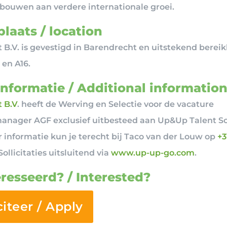
bouwen aan verdere internationale groei.
laats / location
t B.V. is gevestigd in Barendrecht en uitstekend bereik
 en A16.
informatie / Additional informatio
t B.V
. heeft de Werving en Selectie voor de vacature
nager AGF exclusief uitbesteed aan Up&Up Talent So
 informatie kun je terecht bij Taco van der Louw op
+3
Sollicitaties uitsluitend via
www.up-up-go.com
.
resseerd? / Interested?
citeer / Apply