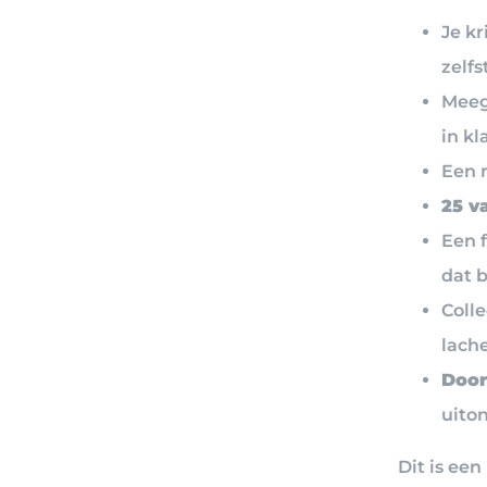
Je kr
zelfs
Meeg
in k
Een 
25 v
Een 
dat b
Coll
lach
Door
uiton
Dit is ee