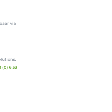
baar via
n
lutions.
1 (0) 6 53