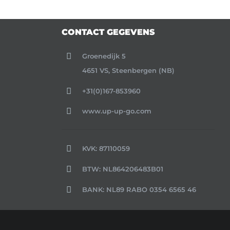
CONTACT GEGEVENS
Groenedijk 5
4651 VS, Steenbergen (NB)
+31(0)167-853960
www.up-up-go.com
KVK: 87110059
BTW: NL864206483B01
BANK: NL89 RABO 0354 6565 46