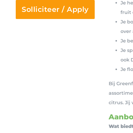
Je he
Solliciteer / Apply
fruit
Je b
over
Je b
Je sp
ook D
Je f
Bij Green
assortime
citrus. Ji
Aanbo
Wat biedt