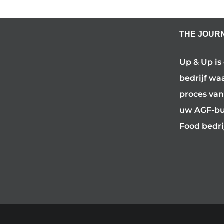
THE JOUR
Up & Up is
bedrijf wa
proces van
uw AGF-bus
Food bedri