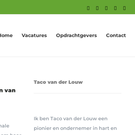
Facebook
X
LinkedIn
YouTube
Inst
Home
Vacatures
Opdrachtgevers
Contact
Taco van der Louw
n van
Ik ben Taco van der Louw een
nale
pionier en ondernemer in hart en