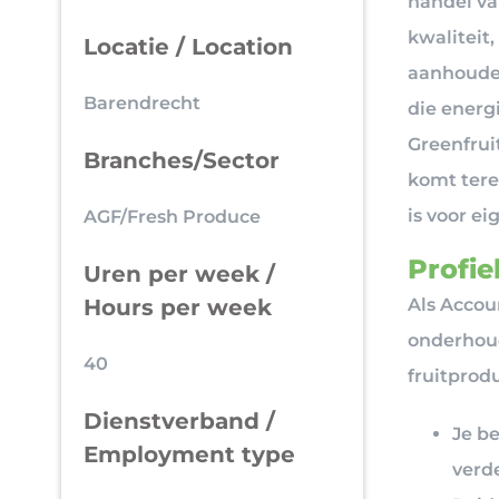
handel va
kwaliteit
Locatie / Location
aanhouden
Barendrecht
die energ
Greenfrui
Branches/Sector
komt tere
is voor ei
AGF/Fresh Produce
Profiel
Uren per week /
Als Accou
Hours per week
onderhoud
40
fruitprod
Dienstverband /
Je b
Employment type
verd