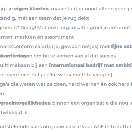
ijgt je
eigen klanten
, maar staat er nooit alleen voor: j
tandig, mét een team dat je rug dekt
roeien? Graag! Met onze organisatie groei je automat
lanten, markten én assortiment
marktconform salaris (ja, gewoon netjes) met
fijne ext
akantiedage
n om bij te komen van al dat succes
fulltimebaan bij een
internationaal bedrijf met ambit
etekent niet dat je elke week hoeft te vliegen)
ega’s die weten wat ze doen, hard werken én ook hard
en
groeimogelijkheden
binnen een organisatie die nog l
twikkeld is
n uitstekende kans om jouw passie voor AGF in te zette