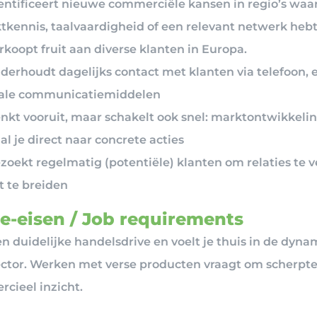
entificeert nieuwe commerciële kansen in regio’s waar 
tkennis, taalvaardigheid of een relevant netwerk heb
rkoopt fruit aan diverse klanten in Europa.
derhoudt dagelijks contact met klanten via telefoon, 
tale communicatiemiddelen
enkt vooruit, maar schakelt ook snel: marktontwikkeli
al je direct naar concrete acties
zoekt regelmatig (potentiële) klanten om relaties te 
t te breiden
e-eisen / Job requirements
en duidelijke handelsdrive en voelt je thuis in de dyn
ctor. Werken met verse producten vraagt om scherpte
cieel inzicht.