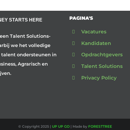
PAGINA'S
NEY STARTS HERE
Vacatures
 een Talent Solutions-
Kandidaten
arbij we het volledige
Opdrachtgevers
 talent ondersteunen in
iness, Agrarisch en
Talent Solutions
jven.
Privacy Policy
© Copyright 2025 |
UP UP GO
| Made by
FORESTTREE