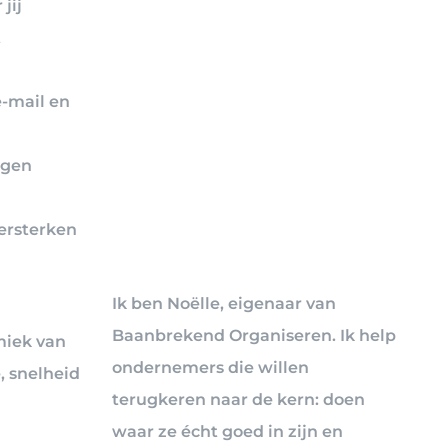
jij
t
e-mail en
ngen
versterken
Ik ben Noëlle, eigenaar van
Baanbrekend Organiseren. Ik help
amiek van
ondernemers die willen
, snelheid
terugkeren naar de kern: doen
waar ze écht goed in zijn en