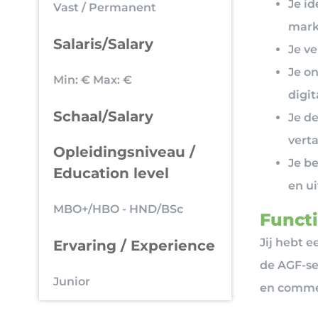
Je id
Vast / Permanent
mark
Salaris/Salary
Je ve
Je on
Min: €
Max: €
digi
Schaal/Salary
Je d
verta
Opleidingsniveau /
Je be
Education level
en ui
MBO+/HBO - HND/BSc
Functi
Jij hebt e
Ervaring / Experience
de AGF-se
Junior
en commer