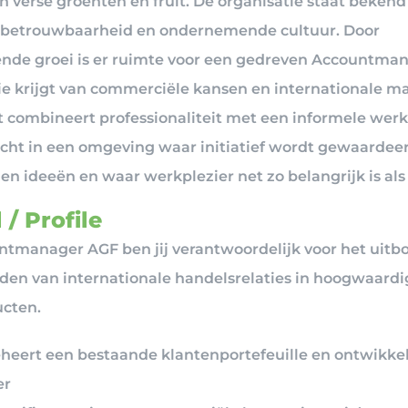
n verse groenten en fruit. De organisatie staat beken
, betrouwbaarheid en ondernemende cultuur. Door
de groei is er ruimte voor een gedreven Accountma
ie krijgt van commerciële kansen en internationale m
t combineert professionaliteit met een informele werks
cht in een omgeving waar initiatief wordt gewaardeer
gen ideeën en waar werkplezier net zo belangrijk is als 
 / Profile
ntmanager AGF ben jij verantwoordelijk voor het uit
en van internationale handelsrelaties in hoogwaardi
ucten.
eheert een bestaande klantenportefeuille en ontwikke
er