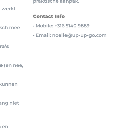
praktische aanpak.
e werkt
Contact Info
• Mobile: +316 5140 9889
isch mee
• Email: noelle@up-up-go.com
ra’s
ie
(en nee,
 kunnen
ang niet
n en