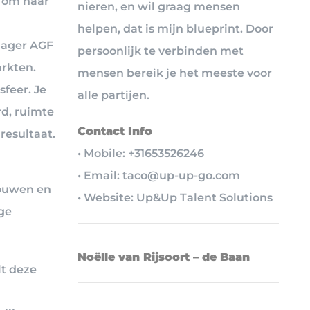
d om haar
nieren, en wil graag mensen
helpen, dat is mijn blueprint. Door
nager AGF
persoonlijk te verbinden met
arkten.
mensen bereik je het meeste voor
feer. Je
alle partijen.
d, ruimte
Contact Info
resultaat.
• Mobile: +31653526246
• Email: taco@up-up-go.com
bouwen en
• Website: Up&Up Talent Solutions
ge
Noëlle van Rijsoort – de Baan
lt deze