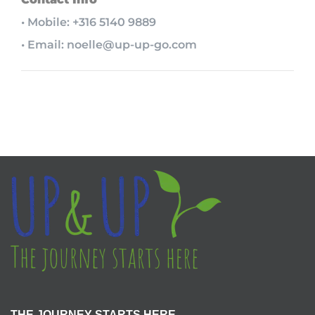
• Mobile: +316 5140 9889
• Email: noelle@up-up-go.com
THE JOURNEY STARTS HERE