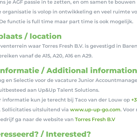
ns je AGF passie in te zetten, en om samen te bouwen
 organisatie is volop in ontwikkeling en veel ruimte vo
. De functie is full time maar part time is ook mogelijk.
laats / location
venterrein waar Torres Fresh B.V. is gevestigd in Bare
reiken vanaf de A15, A20, A16 en A29.
informatie / Additional informatio
g en Selectie voor de vacature Junior Accountmanager
 uitbesteed aan Up&Up Talent Solutions.
 informatie kun je terecht bij Taco van der Louw op
+3
. Sollicitaties uitsluitend via
www.up-up-go.com
. Voor
bedrijf ga naar de website van
Torres Fresh B.V
resseerd? / Interested?