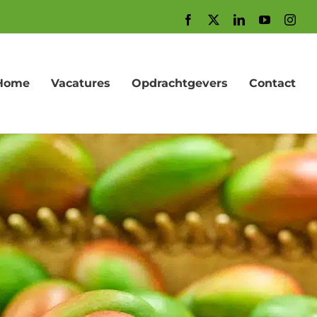
Facebook
X
LinkedIn
YouTube
Inst
Home
Vacatures
Opdrachtgevers
Contact