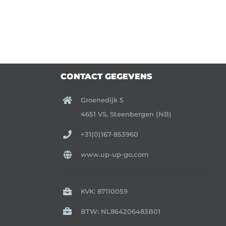
CONTACT GEGEVENS
Groenedijk 5
4651 VS, Steenbergen (NB)
+31(0)167-853960
www.up-up-go.com
KVK: 87110059
BTW: NL864206483B01