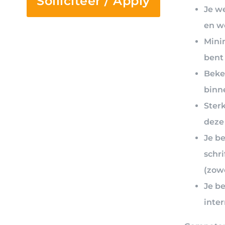
Solliciteer / Apply
Je w
en we
Mini
bent 
Beke
binne
Sterk
deze
Je b
schri
(zowe
Je be
inte