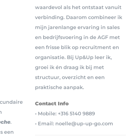
waardevol als het ontstaat vanuit
verbinding. Daarom combineer ik
mijn jarenlange ervaring in sales
en bedrijfsvoering in de AGF met
een frisse blik op recruitment en
organisatie. Bij Up&Up leer ik,
groei ik én draag ik bij met
structuur, overzicht en een
praktische aanpak.
ecundaire
Contact Info
n
• Mobile: +316 5140 9889
èche
.
• Email: noelle@up-up-go.com
is een