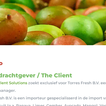
D
rachtgever / The Client
ent Solutions
zoekt exclusief voor Torres Fresh B.V. ee
anager.
sh B.V. is een importeur gespecialisserd in de import v
fruit (o.a. Papaya, Limes, Gember, Avocado, Mango). Vo