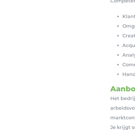
Competen
Klan
Omge
Creat
Acqu
Anal
Comm
Hand
Aanbo
Het bedri
arbeidsvo
marktconf
Je krijgt 