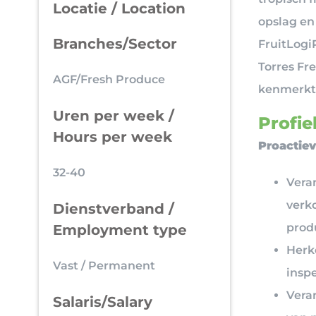
Locatie / Location
opslag en
Branches/Sector
FruitLogi
Torres Fre
AGF/Fresh Produce
kenmerkt 
Uren per week /
Profiel
Hours per week
Proactie
32-40
Veran
verko
Dienstverband /
prod
Employment type
Herk
Vast / Permanent
insp
Vera
Salaris/Salary