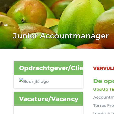
Junior Accountmanager
Opdrachtgever/Client
VERVUL
De opd
Up&Up Tal
Accountm
Vacature/Vacancy
Torres Fre
tropisch 