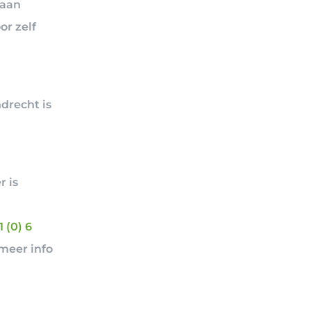
 aan
or zelf
ndrecht is
n
 is
1 (0) 6
 meer info