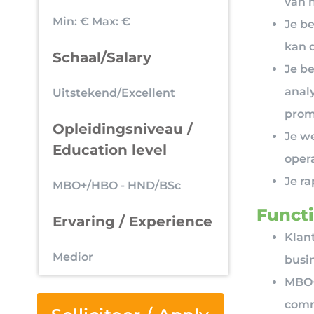
van n
Min: €
Max: €
Je b
kan 
Schaal/Salary
Je b
anal
Uitstekend/Excellent
promo
Opleidingsniveau /
Je w
Education level
opera
Je r
MBO+/HBO - HND/BSc
Functi
Ervaring / Experience
Klan
Medior
busi
MBO+
comm