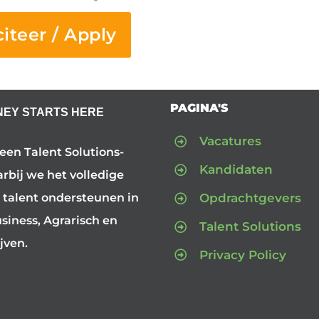
citeer / Apply
PAGINA'S
NEY STARTS HERE
Vacatures
 een Talent Solutions-
Kandidaten
arbij we het volledige
Opdrachtgevers
 talent ondersteunen in
iness, Agrarisch en
Talent Solutions
jven.
Privacy Policy