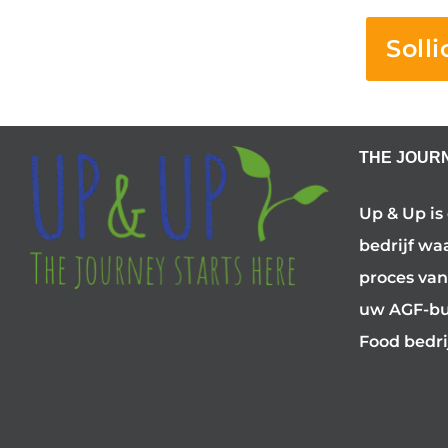
Solli
THE JOUR
Up & Up is
bedrijf wa
proces van
uw AGF-bus
Food bedri