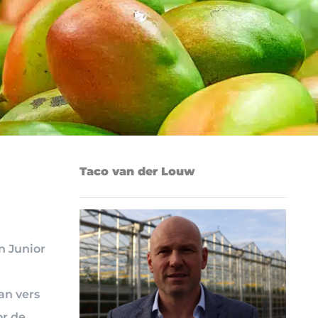
Taco van der Louw
n Junior
an vers
or de