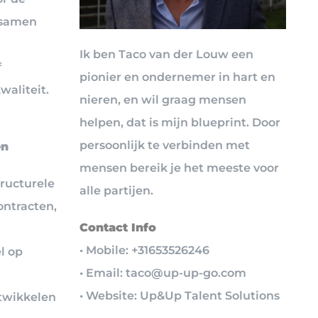
 samen
Ik ben Taco van der Louw een
f
pionier en ondernemer in hart en
waliteit.
nieren, en wil graag mensen
helpen, dat is mijn blueprint. Door
persoonlijk te verbinden met
en
mensen bereik je het meeste voor
tructurele
alle partijen.
ontracten,
Contact Info
• Mobile: +31653526246
l op
• Email: taco@up-up-go.com
• Website: Up&Up Talent Solutions
twikkelen