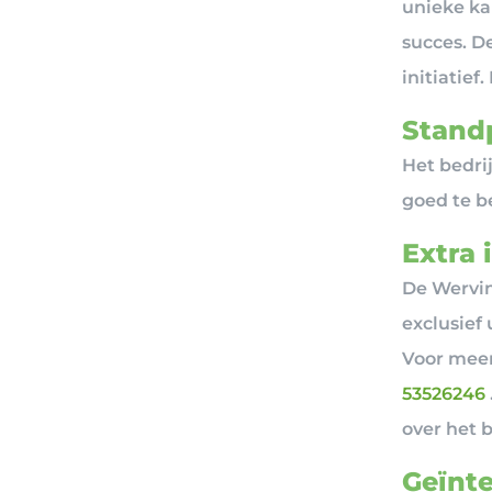
unieke ka
succes. De
initiatief
Standp
Het bedrij
goed te be
Extra 
De Wervin
exclusief
Voor meer
53526246
over het 
Geïnte