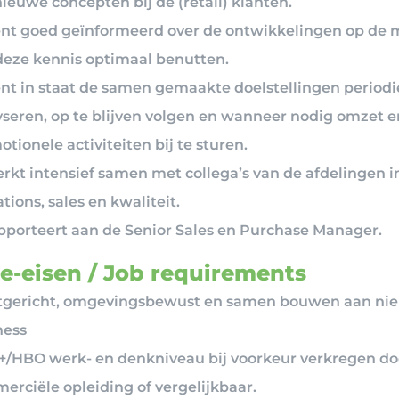
ieuwe concepten bij de (retail) klanten.
ent goed geïnformeerd over de ontwikkelingen op de 
deze kennis optimaal benutten.
ent in staat de samen gemaakte doelstellingen periodi
yseren, op te blijven volgen en wanneer nodig omzet e
tionele activiteiten bij te sturen.
erkt intensief samen met collega’s van de afdelingen i
tions, sales en kwaliteit.
apporteert aan de Senior Sales en Purchase Manager.
e-eisen / Job requirements
tgericht, omgevingsbewust en samen bouwen aan ni
ness
/HBO werk- en denkniveau bij voorkeur verkregen do
erciële opleiding of vergelijkbaar.