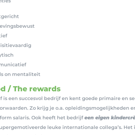
ties
tgericht
vingsbewust
ief
isitievaardig
ytisch
unicatief
s on mentaliteit
d / The rewards
jf is een succesvol bedrijf en kent goede primaire en s
orwaarden. Zo krijg je o.a. opleidingsmogelijkheden e
orm salaris. Ook heeft het bedrijf
een eigen kindercr
supergemotiveerde leuke internationale collega’s. Het 