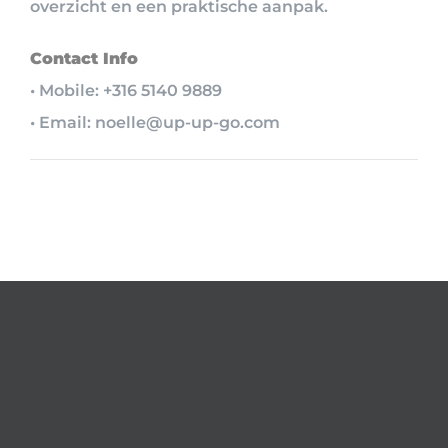
overzicht en een praktische aanpak.
Contact Info
• Mobile: +316 5140 9889
• Email: noelle@up-up-go.com