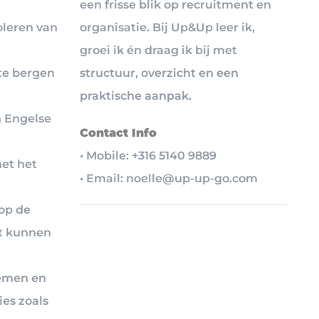
een frisse blik op recruitment en
organisatie. Bij Up&Up leer ik,
oleren van
groei ik én draag ik bij met
structuur, overzicht en een
ote bergen
praktische aanpak.
n Engelse
Contact Info
• Mobile: +316 5140 9889
met het
• Email: noelle@up-up-go.com
 op de
et kunnen
temen en
ies zoals