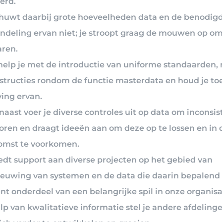
erd.
chuwt daarbij grote hoeveelheden data en de benodig
ndeling ervan niet; je stroopt graag de mouwen op om
aren.
help je met de introductie van uniforme standaarden
nstructies rondom de functie masterdata en houd je to
ving ervan.
aast voer je diverse controles uit op data om inconsis
poren en draagt ideeën aan om deze op te lossen en in 
omst te voorkomen.
iedt support aan diverse projecten op het gebied van
ieuwing van systemen en de data die daarin bepalend 
nt onderdeel van een belangrijke spil in onze organisa
p van kwalitatieve informatie stel je andere afdelinge