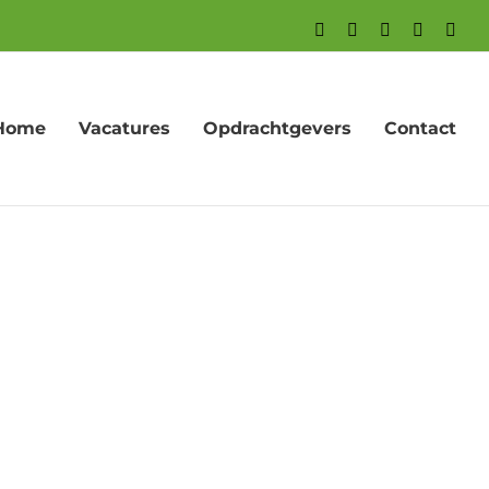
Facebook
X
LinkedIn
YouTube
Inst
Home
Vacatures
Opdrachtgevers
Contact