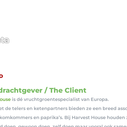
ta
D
rachtgever / The Client
House
is dé vruchtgroentespecialist van Europa.
 de telers en ketenpartners bieden ze een breed ass
komkommers en paprika’s. Bij Harvest House houden 
d doen, gewoon doen, zelf doen maar vooral ook same