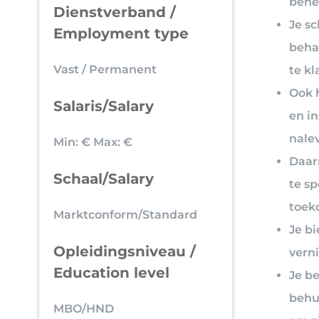
behe
Dienstverband /
Je s
Employment type
beha
Vast / Permanent
te kl
Ook 
Salaris/Salary
en i
nale
Min: €
Max: €
Daarn
Schaal/Salary
te s
toek
Marktconform/Standard
Je b
Opleidingsniveau /
vern
Education level
Je be
behul
MBO/HND