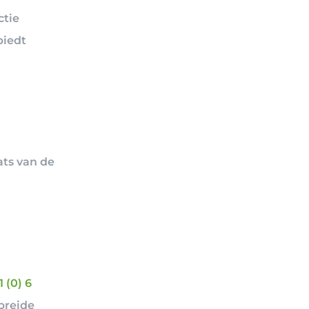
ctie
biedt
ats van de
n
1 (0) 6
ebreide