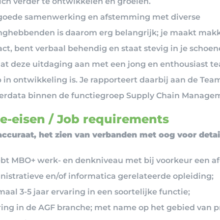
ich verder te ontwikkelen en groeien.
goede samenwerking en afstemming met diverse
nghebbenden is daarom erg belangrijk; je maakt makk
ct, bent verbaal behendig en staat stevig in je schoe
aat deze uitdaging aan met een jong en enthousiast t
 in ontwikkeling is. Je rapporteert daarbij aan de Tea
erdata binnen de functiegroep Supply Chain Manage
e-eisen / Job requirements
 accuraat, het zien van verbanden met oog voor detai
ebt MBO+ werk- en denkniveau met bij voorkeur een a
nistratieve en/of informatica gerelateerde opleiding;
aal 3-5 jaar ervaring in een soortelijke functie;
ring in de AGF branche; met name op het gebied van 