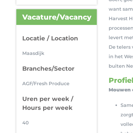
want same
Vacature/Vacancy
Harvest H
processen
Locatie / Location
levert me
De telers
Maasdijk
in het We
buiten Ne
Branches/Sector
Profiel
AGF/Fresh Produce
Mouwen o
Uren per week /
Samen
Hours per week
zorgt
40
voll