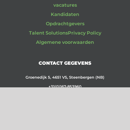
vacatures
Kandidaten
Opdrachtgevers
Talent Solutions
Privacy Policy
Algemene voorwaarden
CONTACT GEGEVENS
Groenedijk 5, 4651 VS, Steenbergen (NB)
+31(0)167-853960
CC: 87110059