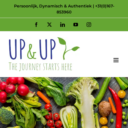
Skip
Persoonlijk, Dynamisch & Authentiek | +31(0)167-
853960
to
content
Facebook
X
LinkedIn
YouTube
Instagram