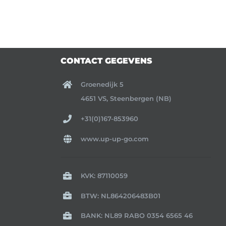
CONTACT GEGEVENS
Groenedijk 5
4651 VS, Steenbergen (NB)
+31(0)167-853960
www.up-up-go.com
KVK: 87110059
BTW: NL864206483B01
BANK: NL89 RABO 0354 6565 46