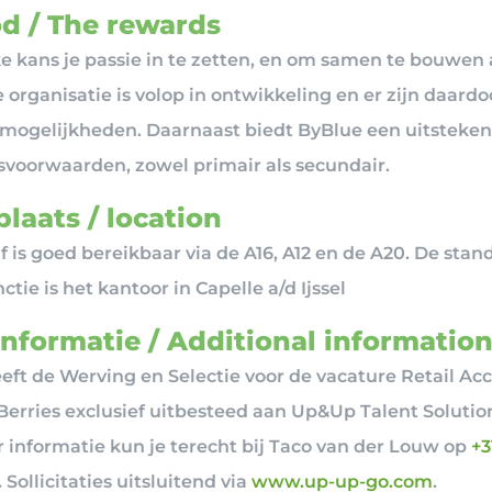
d / The rewards
e kans je passie in te zetten, en om samen te bouwen
e organisatie is volop in ontwikkeling en er zijn daard
mogelijkheden. Daarnaast biedt ByBlue een uitstekend
svoorwaarden, zowel primair als secundair.
laats / location
f is goed bereikbaar via de A16, A12 en de A20. De stan
ctie is het kantoor in Capelle a/d Ijssel
informatie / Additional informatio
eft de Werving en Selectie voor de vacature Retail Ac
erries exclusief uitbesteed aan Up&Up Talent Solutio
 informatie kun je terecht bij Taco van der Louw op
+3
. Sollicitaties uitsluitend via
www.up-up-go.com
.