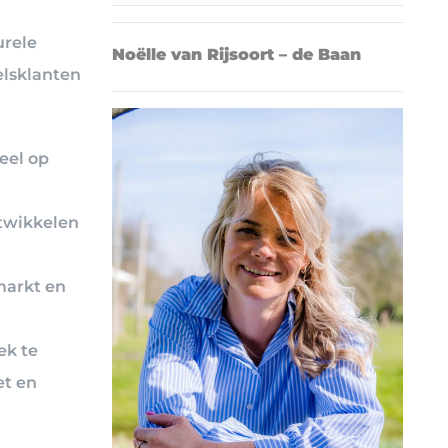
urele
Noëlle van Rijsoort – de Baan
elsklanten
eel op
twikkelen
markt en
ek te
et en