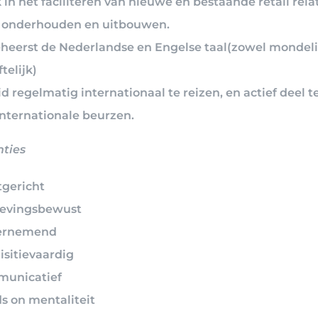
 in het faciliteren van nieuwe en bestaande retail rela
 onderhouden en uitbouwen.
eheerst de Nederlandse en Engelse taal(zowel mondeli
ftelijk)
d regelmatig internationaal te reizen, en actief deel 
internationale beurzen.
ties
tgericht
vingsbewust
ernemend
isitievaardig
unicatief
s on mentaliteit