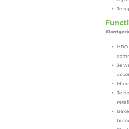
Je r
Functi
Klantgeri
HBO 
comm
Je w
acco
Mini
Je b
retai
Beke
binne