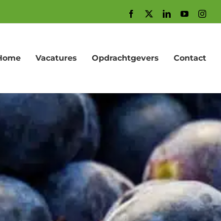
Facebook
X
LinkedIn
YouTube
Inst
Home
Vacatures
Opdrachtgevers
Contact