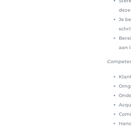
Sterk
deze
Je b
schri
Berei
aan 
Competen
Klan
Omge
Ond
Acqu
Comm
Hand