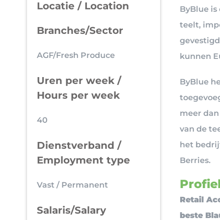
Locatie / Location
ByBlue is
teelt, imp
Branches/Sector
gevestigd
AGF/Fresh Produce
kunnen Eu
Uren per week /
ByBlue he
Hours per week
toegevoeg
meer dan 
40
van de tee
Dienstverband /
het bedri
Employment type
Berries.
Profiel
Vast / Permanent
Retail Ac
Salaris/Salary
beste Bla