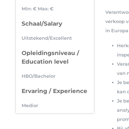
Min: €
Max: €
Verantwoo
verkoop v
Schaal/Salary
in Europa
Uitstekend/Excellent
Herk
Opleidingsniveau /
insp
Education level
Vera
van 
HBO/Bachelor
Je b
Ervaring / Experience
kan 
Je b
Medior
anal
promo
Bij 