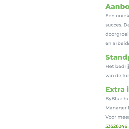
Aanbo
Een uniek
succes. D
doorgroei
en arbeid
Standp
Het bedrij
van de fun
Extra 
ByBlue he
Manager B
Voor meer
53526246