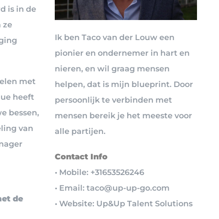
 is in de
n ze
Ik ben Taco van der Louw een
gging
pionier en ondernemer in hart en
nieren, en wil graag mensen
kelen met
helpen, dat is mijn blueprint. Door
ue heeft
persoonlijk te verbinden met
we bessen,
mensen bereik je het meeste voor
eling van
alle partijen.
anager
Contact Info
• Mobile: +31653526246
• Email: taco@up-up-go.com
met de
• Website: Up&Up Talent Solutions