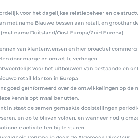
rdelijk voor het dagelijkse relatiebeheer en de struct
an met name Blauwe bessen aan retail, en groothand
 (met name Duitsland/Oost Europa/Zuid Europa)
ennen van klantenwensen en hier proactief commerci
elen door marge en omzet te verhogen.
ntwoordelijk voor het uitbouwen van bestaande en on
nieuwe retail klanten in Europa
ent goed geïnformeerd over de ontwikkelingen op de 
deze kennis optimaal benutten.
ent in staat de samen gemaakte doelstellingen periodi
yseren, en op te blijven volgen, en wanneer nodig omz
tionele activiteiten bij te sturen.
afwezigheid vervang je deels de Algemeen Directeur.