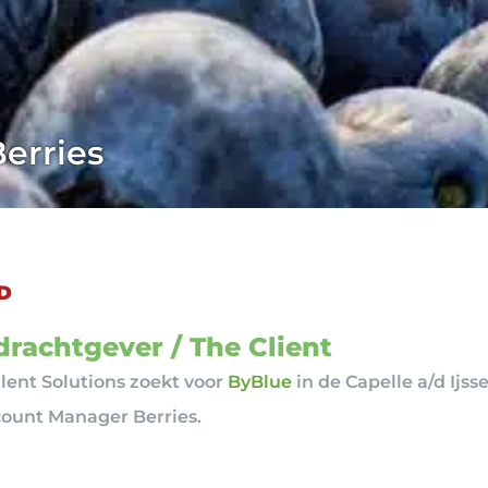
erries
D
rachtgever / The Client
ent Solutions zoekt voor
ByBlue
in de Capelle a/d Ijsse
count Manager Berries.