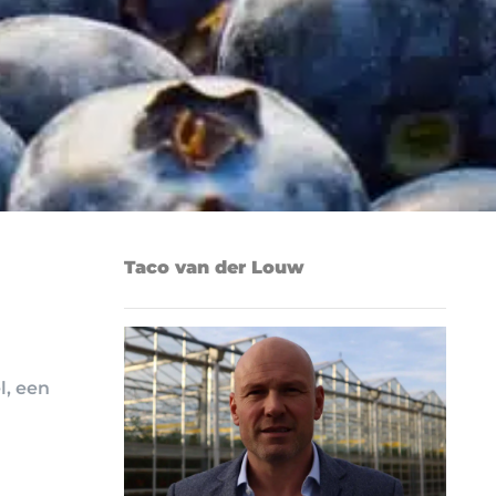
Taco van der Louw
l, een