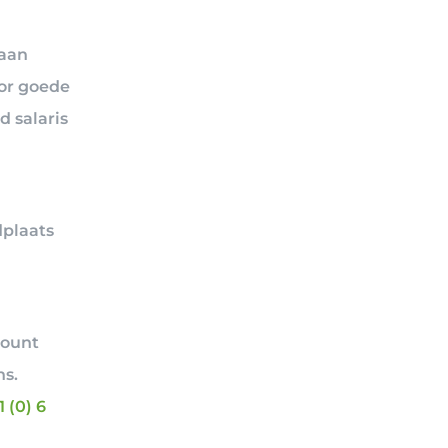
 aan
oor goede
 salaris
dplaats
n
count
ns.
1 (0) 6