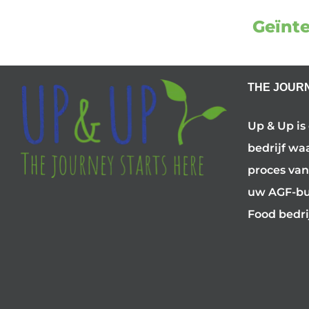
Geïnte
THE JOUR
Up & Up is
bedrijf wa
proces van
uw AGF-bus
Food bedri