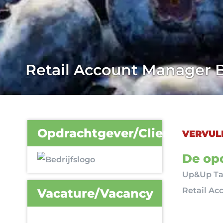
Retail Account Manager B
Opdrachtgever/Client
VERVUL
De opd
Up&Up Tal
Retail Ac
Vacature/Vacancy