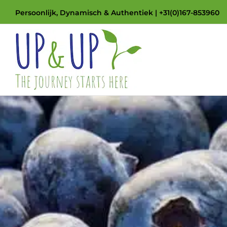
Skip
Persoonlijk, Dynamisch & Authentiek | +31(0)167-853960
to
content