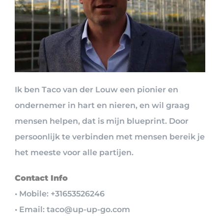
Ik ben Taco van der Louw een pionier en
ondernemer in hart en nieren, en wil graag
mensen helpen, dat is mijn blueprint. Door
persoonlijk te verbinden met mensen bereik je
het meeste voor alle partijen.
Contact Info
• Mobile: +31653526246
• Email: taco@up-up-go.com