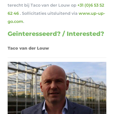
terecht bij Taco van der Louw op
+31 (0)6 53 52
62 46
. Sollicitaties uitsluitend via
www.up-up-
go.com
.
Geïnteresseerd? / Interested?
Taco van der Louw