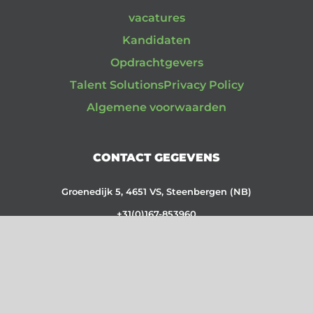
vacatures
Kandidaten
Opdrachtgevers
Talent Solutions
Privacy Policy
Algemene voorwaarden
CONTACT GEGEVENS
Groenedijk 5, 4651 VS, Steenbergen (NB)
+31(0)167-853960
CC: 87110059