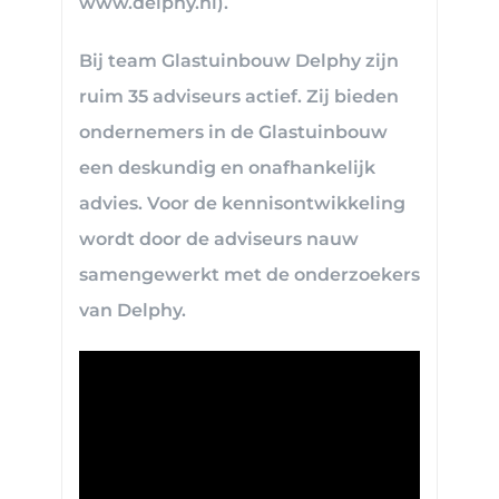
www.delphy.nl).
Bij team Glastuinbouw Delphy zijn
ruim 35 adviseurs actief. Zij bieden
ondernemers in de Glastuinbouw
een deskundig en onafhankelijk
advies. Voor de kennisontwikkeling
wordt door de adviseurs nauw
samengewerkt met de onderzoekers
van Delphy.