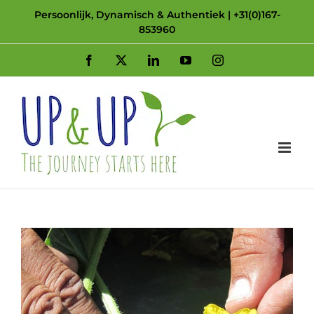
Skip
Persoonlijk, Dynamisch & Authentiek | +31(0)167-
853960
to
content
Facebook
X
LinkedIn
YouTube
Instagram