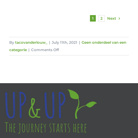
Next
1
2
By
tacovanderlouw_
|
July 11th, 2021
|
Geen onderdeel van een
on
categorie
|
Comments Off
Royal
Cosun