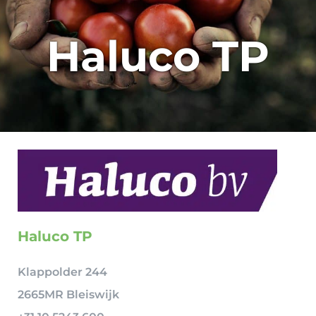
Haluco TP
Haluco TP
Klappolder 244
2665MR Bleiswijk